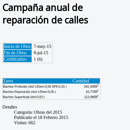
Campaña anual de
reparación de calles
Inicio de Obra:
7-may-15
Fin de Obra:
9-jul-15
Certificados:
1 (6)
Tarea
Cantidad
m²
Bacheo Profundo (Asf c/Dem:0,05 SP6:0,15 )
342,40
m²
Bacheo Reposición (Asf c/Dem:0,05 )
16,77
m²
Bacheo Superficial (Asf:0,03 )
112,08
Detalles
Categoría:
Obras del 2015
Publicado el 18 Febrero 2015
Visitas: 662